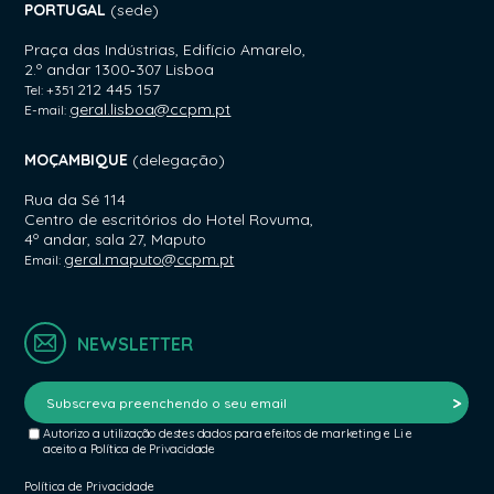
PORTUGAL
(sede)
Praça das Indústrias, Edifício Amarelo,
2.º andar 1300‑307 Lisboa
212 445 157
Tel: +351
geral.lisboa@ccpm.pt
E-mail:
MOÇAMBIQUE
(delegação)
Rua da Sé 114
Centro de escritórios do Hotel Rovuma,
4º andar,
sala 27, Maputo
geral.maputo@ccpm.pt
Email:
NEWSLETTER
Autorizo a utilização destes dados para efeitos de marketing e Li e
aceito a Política de Privacidade
Política de Privacidade