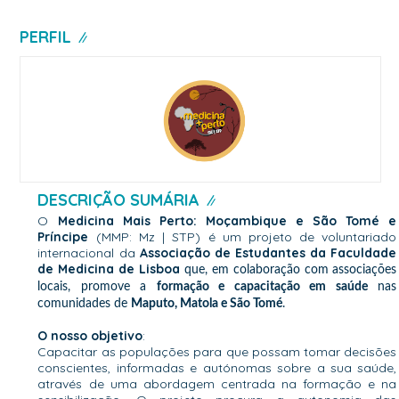
PERFIL
DESCRIÇÃO SUMÁRIA
MEDICINA MAIS PERTO:
O
Medicina Mais Perto: Moçambique e São Tomé e
Príncipe
MOÇAMBIQUE E SÃO TOMÉ E
(MMP: Mz | STP) é um projeto de voluntariado
internacional da
Associação de Estudantes da Faculdade
PRÍNCIPE
de Medicina de Lisboa
que, em colaboração com associações
locais, promove a
formação e capacitação em saúde
nas
comunidades de
Maputo, Matola e São Tomé
.
O nosso objetivo
:
Capacitar as populações para que possam tomar decisões
conscientes, informadas e autónomas sobre a sua saúde,
através de uma abordagem centrada na formação e na