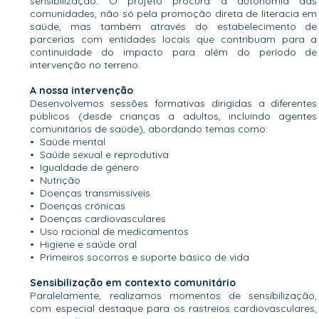
sensibilização. O projeto procura a autonomia das
comunidades, não só pela promoção direta de literacia em
saúde, mas também através do estabelecimento de
parcerias com entidades locais que contribuam para a
continuidade do impacto para além do período de
intervenção no terreno.
A nossa intervenção
:
Desenvolvemos sessões formativas dirigidas a diferentes
públicos (desde crianças a adultos, incluindo agentes
comunitários de saúde), abordando temas como:
•⁠ ⁠Saúde mental
•⁠ ⁠Saúde sexual e reprodutiva
•⁠ Igualdade de género
•⁠ ⁠Nutrição
•⁠ ⁠Doenças transmissíveis
•⁠ ⁠Doenças crónicas
•⁠ ⁠Doenças cardiovasculares
•⁠ ⁠Uso racional de medicamentos
•⁠ ⁠Higiene e saúde oral
•⁠ ⁠Primeiros socorros e suporte básico de vida
Sensibilização em contexto comunitário
:
Paralelamente, realizamos momentos de sensibilização,
com especial destaque para os rastreios cardiovasculares,