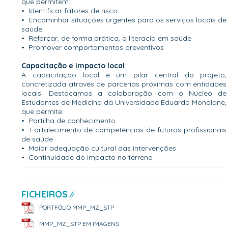
que permitem:
•⁠ ⁠Identificar fatores de risco
•⁠ ⁠Encaminhar situações urgentes para os serviços locais de
saúde
•⁠ ⁠Reforçar, de forma prática, a literacia em saúde
•⁠ ⁠Promover comportamentos preventivos
Capacitação e impacto local
:
A capacitação local é um pilar central do projeto,
concretizada através de parcerias próximas com entidades
locais. Destacamos a colaboração com o Núcleo de
Estudantes de Medicina da Universidade Eduardo Mondlane,
que permite:
•⁠ ⁠Partilha de conhecimento
•⁠ ⁠Fortalecimento de competências de futuros profissionais
de saúde
•⁠ ⁠Maior adequação cultural das intervenções
•⁠ ⁠Continuidade do impacto no terreno
FICHEIROS
PORTFÓLIO MMP_MZ_STP
MMP_MZ_STP EM IMAGENS