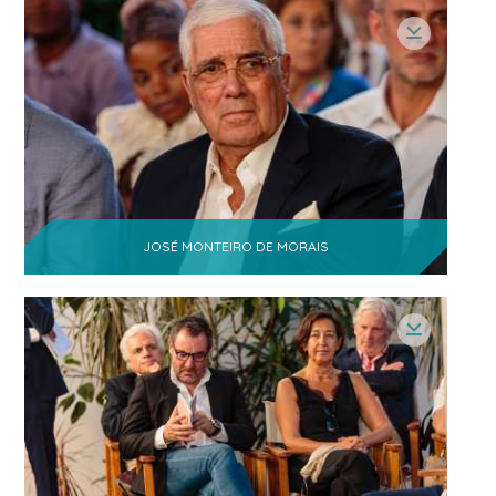
Ercília Mondlane
- Mestrado em
1
Estratégia de Investimento e
Internacionalização
Sérgio Azarias Matsinhe
-
1
Coordenador Geral
Jakline Munguambe
1
Inês Soares dos Santos Nobre da
1
Silva
- Gestora
JOSÉ MONTEIRO DE MORAIS
Kelton Melvin de Vitorino
1
Rodrigues
Sandra Estorninho Dias
1
- Partner
Suzana Garcia
1
Dataserv
1
- Responsável do Marketing
Um Pequeno Gesto Uma Grande
1