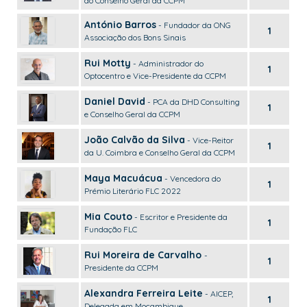
do Conselho Geral da CCPM
António Barros
- Fundador da ONG
1
Associação dos Bons Sinais
Rui Motty
- Administrador do
1
Optocentro e Vice-Presidente da CCPM
Daniel David
- PCA da DHD Consulting
1
e Conselho Geral da CCPM
João Calvão da Silva
- Vice-Reitor
1
da U. Coimbra e Conselho Geral da CCPM
Maya Macuácua
- Vencedora do
1
Prémio Literário FLC 2022
Mia Couto
- Escritor e Presidente da
1
Fundação FLC
Rui Moreira de Carvalho
-
1
Presidente da CCPM
Alexandra Ferreira Leite
- AICEP,
1
Delegada em Moçambique