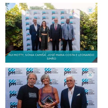
Natércia Sitoe
1
- Associada Sénior
Alsone Guambe
- Direcção de
1
Comunicação e Marketing
Zoarina Vazirna
1
- Gestora Comercial
Pintane Saide
1
- Presidente
RUI MOTTY, SÓNIA CAMISA, JOSÉ MARIA COSTA E LEONARDO
SIMÃO
Eucária Vieira
- Magistrada do
1
Ministério Público
UP
Saide Muanicaia
1
Cibel Morais
1
- Bussiness Developer
Geth Tangune
1
- Advogada Júnior