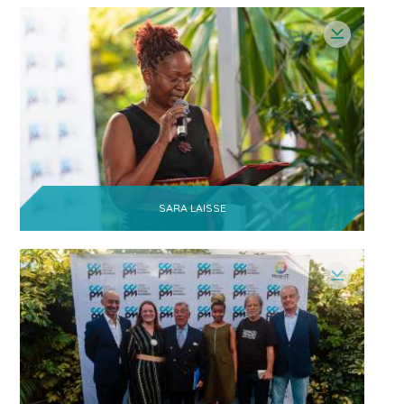
o
Ernesto Pedro
1
- Coordenador
Desenvolvimento
do Meio
Ambiente
Muhamud António Matsinhe
-
1
Especialista de Comunicação & Marketing
Joana Tavares
- Directora de
1
Marketing e Comunicação
Eunice Antonieta Nicolau
Ferreira
1
- Comunicação (Analista de
SARA LAISSE
RSC)
José Alexandre Ascenção
-
1
Presidente
Eugénio Tobias
- Mestre em Física
1
Médica
Renata Dos Santos
1
Nelson Samuel Jorge Francisco
-
1
Agente de Atendimento ao Cliente