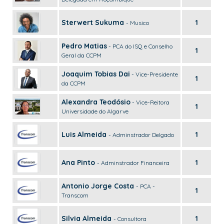
Sterwert Sukuma
1
- Musico
Pedro Matias
- PCA do ISQ e Conselho
1
Geral da CCPM
Joaquim Tobias Dai
- Vice-Presidente
1
da CCPM
Alexandra Teodósio
- Vice-Reitora
1
Universidade do Algarve
Luis Almeida
1
- Adminstrador Delgado
Ana Pinto
1
- Adminstrador Financeira
Antonio Jorge Costa
- PCA -
1
Transcom
Silvia Almeida
1
- Consultora