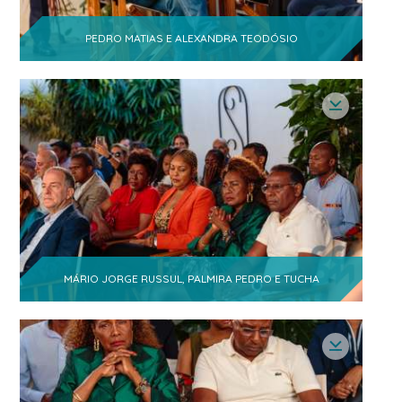
Ajuda
- Direcção
PEDRO MATIAS E ALEXANDRA TEODÓSIO
Miguel Murargy
1
- PCA
Virgilio Muando
1
- Country Manager
MÁRIO JORGE RUSSUL, PALMIRA PEDRO E TUCHA