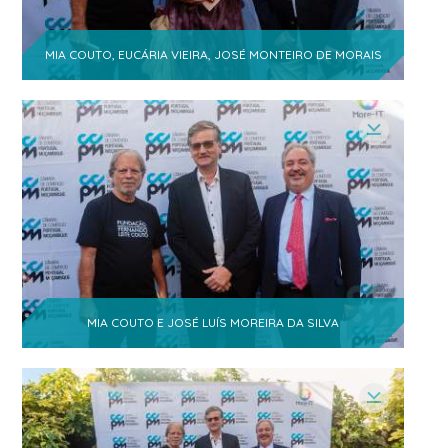
Vítor Manuel Lopes de Oliveira
-
1
Director Geral
MIA COUTO, EUCÁRIA VIEIRA, JOSÉ MONTEIRO DE MORAIS
Isabel Cravo
- Medica, Hospital de
1
Cascais
Alexandre Alberto Tsinine
-
Anje
1
Empreendedorismo e Gestão de Negócios
Henriques, Rocha & Associados,
1
Sociedade de Advogados
Castigo Langa
1
- Teledata, Gestor
Ivone Soares Selemane
- Mestre
1
em Gestão e Deputada na Assembleia da
República de Moçambique
MIA COUTO E JOSÉ LUÍS MOREIRA DA SILVA
ABIODES-
Yolanda Tangune
-
Associação para
Engenheira Agrícola e
o
1
Extensionista Rural das Zonas
Desenvolvimento
Verdes de Maputo
Sustentável