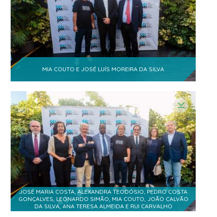
Helena Elsa Pedro
- Mestrado em
1
Estratégias de Investimento e
internacionalização
Ana Teresa Almeida
- Técnica
1
Superior
Silvia Silva Dias
- Assessora Gabinete
MIA COUTO E JOSÉ LUÍS MOREIRA DA SILVA
1
do Reitor
Tânia Lambo
1
- Técnica
Stelia Neta
- Directora do Gabinete de
1
Comunicação e R. Institucionais
Ercílio Fernandes
- Coordenador de
1
Comunicação
Natercia Caifaz
1
- Técnica
JOSÉ MARIA COSTA, ALEXANDRA TEODÓSIO, PEDRO COSTA
GONÇALVES, LEONARDO SIMÃO, MIA COUTO, JOÃO CALVÃO
ADMA -
DA SILVA, ANA TERESA ALMEIDA E RUI CARVALHO
Associacao Para