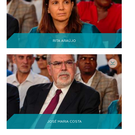
internacionalização
Merly Simone Victorino de
Sousa Pinto
1
- Mestrado em Estratégias
de Investimento e internacionalização
Inacio Manjate
1
- Coordenador
RITA ARAÚJO
Electromoc
Elves Cossa
1
- Director adjunto
Vladimiro Maio Neves
- Marinha de
1
Portugal, Primeiro Tenente
José Monteiro De Morais
-
1
Economista
Elisabete Marcelino
- JJR
1
Construções Moçambique, Diretora
Administrativa e Financeira
JOSÉ MARIA COSTA
Aleixo Semende
1
- Fotografo