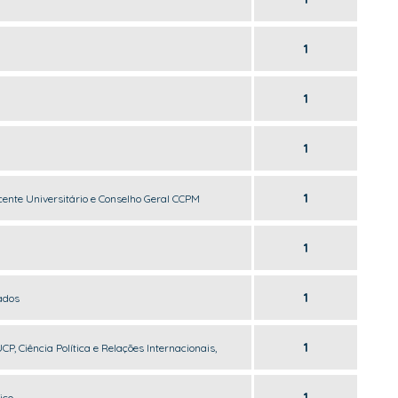
1
1
1
1
ocente Universitário e Conselho Geral CCPM
1
1
ados
1
CP, Ciência Política e Relações Internacionais,
1
ico