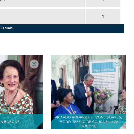
1
ER MAIS
2
 Partner e Direção CCPM
1
1
esas Familiares, Administrador da Bionova Capital
1
bique
1
1
oa, Adido Consular
RICARDO RODRIGUES, IVONE SOARES,
ZA BOBONE
PEDRO REBELO DE SOUSA E LUIZA
BOBONE
1