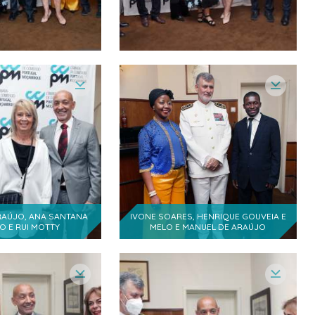
1
ientífico, Escola Náutica I. D. Henrique
1
tica I. D. Henrique
1
dade de Direito, estudante
1
o de Empresas, estudante
1
om, Strategic Design
RAÚJO, ANA SANTANA
IVONE SOARES, HENRIQUE GOUVEIA E
 E RUI MOTTY
MELO E MANUEL DE ARAÚJO
1
ambique, Vice Presidente da Comissão de Ética
1
1