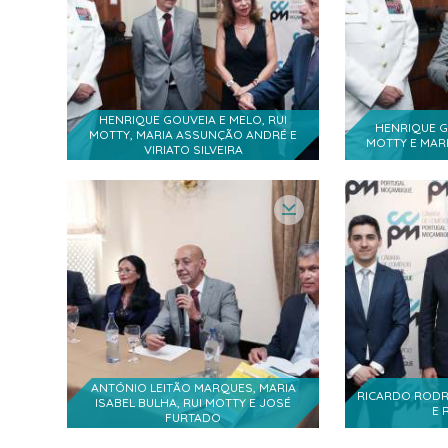
Manuel de Araújo
- Município de Quelimane, P
Alberto Soares
- Senior Partner da TGS e Cons
HENRIQUE GOUVEIA E MELO, RUI
HENRIQUE G
MOTTY, MARIA ASSUNÇÃO ANDRÉ E
MOTTY E MAR
VIRIATO SILVEIRA
Viriato Silveira
Esmp
Cristina Viçoso
Isabel Campos
Filipa Pinto Basto
- Conselho Geral CCPM
Mário Santos
ANTÓNIO LEITÃO MARQUES, MARIA
RICARDO RODR
ISABEL BULHA, RUI MOTTY E JOSÉ
Ana Maria Fernandes
E 
FURTADO