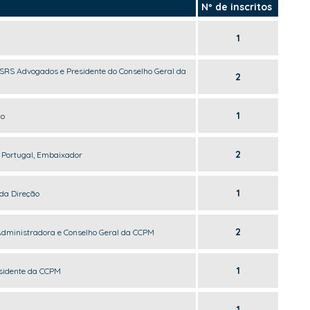
Nº de inscritos
1
SRS Advogados e Presidente do Conselho Geral da
2
1
co
2
Portugal, Embaixador
1
 da Direção
2
Administradora e Conselho Geral da CCPM
1
esidente da CCPM
1