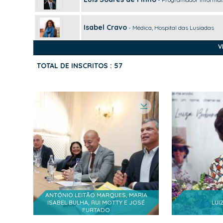
Isabel Cravo
- Médica, Hospital das Lusiadas
V
José Luís Moreira Da Silva
- SRS Advogados,
TOTAL DE INSCRITOS : 57
Isabel Villax
Peter Villax
- Presidente da Associação das Empr
António Jorge Costa
- PCE, Visabeira Moçam
José Cruz
- Fotografo
Celso Gusse
ANTÓNIO LEITÃO MARQUES, MARIA
- Consulado de Moçambique em Lisb
ISABEL BULHA, RUI MOTTY E JOSÉ
LUI
FURTADO
Joana Sousa Monteiro
- Museu de Lisboa