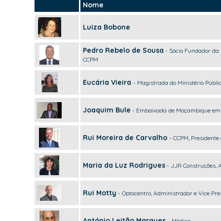
Nome
Luiza Bobone
Pedro Rebelo de Sousa
- Sócio Fundador da 
CCPM
Eucária Vieira
- Magistrada do Ministério Públi
Joaquim Bule
- Embaixada de Moçambique em 
Rui Moreira de Carvalho
- CCPM, Presidente
Maria da Luz Rodrigues
- JJR Construções, 
Rui Motty
- Optocentro, Administrador e Vice Pr
António Leitão Marques
- Médico