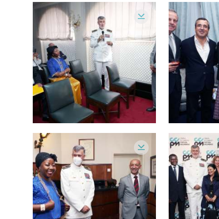
Florêncio Papelo
- Conseheiro Económico e C
Fábio Mousinho Pinto
- Psicólogo, Santa Casa
Helena Cabral
- Relações Públicas
Pedro Delille
- Advogado
José Maria Rodrigues Freitas
- PWC
Ana Massamba
- Embaixada de Moçambique
Marta Coelho
- Laboratório Joaquim Chaves, Di
Vitor Bento
- Associação Portuguesa de Bancos,