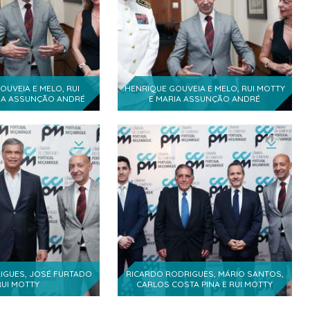
1
residente
1
elho Geral da CCPM
OUVEIA E MELO, RUI
HENRIQUE GOUVEIA E MELO, RUI MOTTY
IA ASSUNÇÃO ANDRÉ
E MARIA ASSUNÇÃO ANDRÉ
2
1
1
1
1
IGUES, JOSÉ FURTADO
RICARDO RODRIGUES, MÁRIO SANTOS,
1
RUI MOTTY
CARLOS COSTA PINA E RUI MOTTY