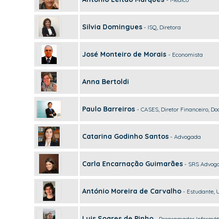
Silvia Domingues
- ISQ, Diretora
José Monteiro de Morais
- Economista
Anna Bertoldi
Paulo Barreiros
- CASES, Diretor Financeiro, D
Catarina Godinho Santos
- Advogada
Carla Encarnação Guimarães
- SRS Advog
António Moreira de Carvalho
- Estudante, U
Luis Soares de Pinho
- Programador Informát