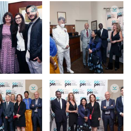
1
omercial da Embaixada de Moçambique
2
 da Misericórdia
1
2
1
1
1
retora
1
 Presidente