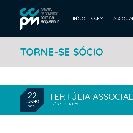
INÍCIO
CCPM
ASSOCI
TORNE-SE SÓCIO
22
TERTÚLIA ASSOCI
JUNHO
> INÍCIO | EVENTOS
2022