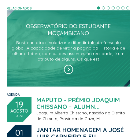
RELACIONADOS
OBSERVATÓRIO DO ESTUDANTE
MOÇAMBICANO
A
Rastrear, atrair, valorizar e difundir talento à escala
global. A capacidade de virar a página da História e de
olhar o futuro, com os pés assentes na realidade, é um
atributo de alguns. Os que est
.
iq
AGENDA
MAPUTO - PRÉMIO JOAQUIM
19
CHISSANO – ALUMN...
AGOSTO
Joaquim Alberto Chissano, nascido no Distrito
2026
de Chibuto, Província de Gaza, M...
JANTAR HOMENAGEM A JOSÉ
01
LUIS CARNEIRO E EU...