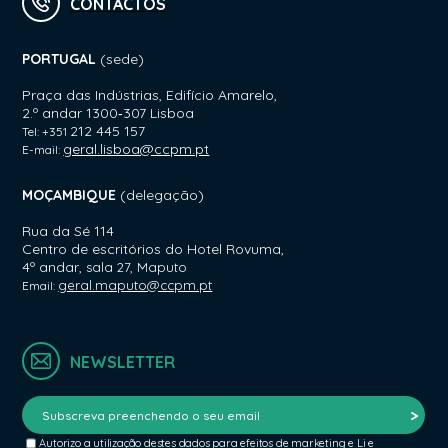
CONTACTOS
PORTUGAL
(sede)
Praça das Indústrias, Edifício Amarelo,
2.º andar 1300‑307 Lisboa
212 445 157
Tel: +351
geral.lisboa@ccpm.pt
E-mail:
MOÇAMBIQUE
(delegação)
Rua da Sé 114
Centro de escritórios do Hotel Rovuma,
4º andar,
sala 27, Maputo
geral.maputo@ccpm.pt
Email:
NEWSLETTER
Autorizo a utilização destes dados para efeitos de marketing e Li e